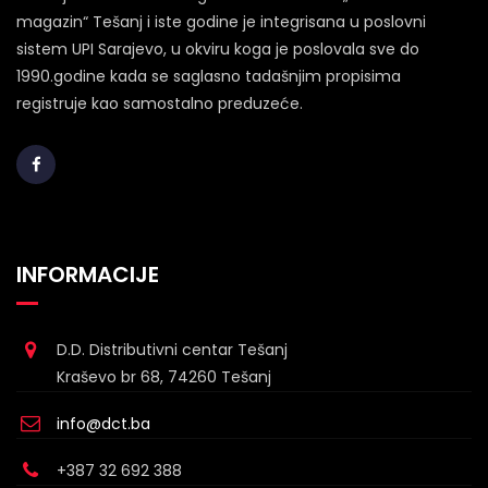
magazin“ Tešanj i iste godine je integrisana u poslovni
sistem UPI Sarajevo, u okviru koga je poslovala sve do
1990.godine kada se saglasno tadašnjim propisima
registruje kao samostalno preduzeće.
INFORMACIJE
D.D. Distributivni centar Tešanj
Kraševo br 68, 74260 Tešanj
info@dct.ba
+387 32 692 388